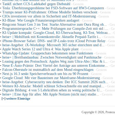
•
TankE sichert CCS-Ladekabel gegen Diebstahl
- Gestern
•
Tesla: Überhitzungsprobleme bei FSD-Software auf HW3-Computern
- Geste
•
Trumps neuer KI-Prüfrahmen: Offene Modelle bleiben verschont
- Gestern
•
CIOs investieren vor allem in Sicherheit und IT-Modernisierung
- Gestern
•
KI-Blase: Wie Google Finanzierungsrisiken auslagert
- Gestern
•
Ringconn Smart Gen 3 im Test: Starke Alternative zum Oura Ring oh...
- Ges
•
Programmiersprache C++: Mehr Prüfungen zur Compile-Zeit mit std::...
- Ge
•
KI-Update kompakt: Google-Cloud, KI-Überwachung, KI-Test, Weltrau...
- 
•
heise+ | Mobilfunk mit Kostenkontrolle: Aktuelle Prepaid-Tarife i...
- Gestern
•
iPhone-Browser Safari: DNS- und IP-Leaks trotz iCloud Private Relay
- Gest
•
heise-Angebot: iX-Workshop: Microsoft 365 sicher einrichten und d...
- Gest
•
Apple Watch Series 12 und Ultra 4: Was Apple plant
- Gestern
•
WhatsApp-Update: Gruppenchats bekommen neue Funktionen
- Gestern
•
heise+ | Breitbandausbau: Zwischen Notwendigkeit und Panikmache
- Gestern
•
Leasing gegen den Preisschock: Apples Weg zum Ultra-Abo | Mac & i...
- Ge
•
Neue E-Auto-Prämie: Drei Viertel der Anträge aus unteren Einkomme...
- Ge
•
Falcon-Oberstufe ist mutmaßlich auf dem Mond eingeschlagen
- Gestern
•
Next.js 16.3 senkt Speicherverbrauch um bis zu 90 Prozent
- Gestern
•
Google Cloud: Mit vier Bausteinen zur Mainframe-Modernisierung
- Gestern
•
heise-Angebot: Cybersecurity neu denken: Der ICC Summit 2026 such...
- Ge
•
Weitere KI-Attacke: Modell schleust Schwachstelle ein und manipul...
- Geste
•
Digitale Bildung: 4 von 5 Lehrkräften sehen zu wenig politische U...
- Gester
•
heise+ | Eine App für alles: Mit Apple Notizen (nicht nur) studie...
- Gestern
[+] weitere Einträge
Copyright © 2026, Protecu