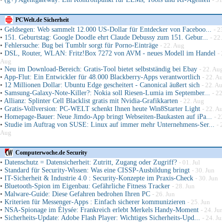
PCWelt.de Sicherheit
•
Geldsegen: Web sammelt 12.000 US-Dollar für Entdecker von Faceboo...
- 2
•
151. Geburtstag: Google Doodle ehrt Claude Debussy zum 151. Gebur...
- 22
•
Fehlersuche: Bug bei Tumblr sorgt für Porno-Einträge
- 22. Aug
•
DSL, Router, WLAN: Fritz!Box 7272 von AVM - neues Modell im Handel
-
Aug
•
Neu im Download-Bereich: Gratis-Tool bietet selbstständig bei Ebay
- 22. Au
•
App-Flut: Ein Entwickler für 48.000 Blackberry-Apps verantwortlich
- 22. A
•
12 Millionen Dollar: Ubuntu Edge gescheitert - Canonical äußert sich
- 22. A
•
Samsung-Galaxy-Note-Killer?: Nokia soll Riesen-Lumia im September...
- 2
•
Allianz: Splinter Cell Blacklist gratis mit Nvidia-Grafikkarten
- 22. Aug
•
Gratis-Vollversion: PC-WELT schenkt Ihnen heute Win8Starter Light
- 22. A
•
Homepage-Bauer: Neue Jimdo-App bringt Webseiten-Baukasten auf iPa...
- 
•
Studie im Auftrag von SUSE: Linux auf immer mehr Unternehmens-Ser...
- 
Aug
Computerwoche.de Security
•
Datenschutz = Datensicherheit: Zutritt, Zugang oder Zugriff?
- 01. Jul
•
Standard für Security-Wissen: Was eine CISSP-Ausbildung bringt
- 30. Jun
•
IT-Sicherheit & Industrie 4.0 : Security-Konzepte im Praxis-Check
- 30. Jun
•
Bluetooth-Spion im Eigenbau: Gefährliche Fitness Tracker
- 28. Jun
•
Malware-Guide: Diese Gefahren bedrohen Ihren PC
- 26. Jun
•
Kriterien für Messenger-Apps : Einfach sicherer kommunizieren
- 25. Jun
•
NSA-Spionage im Élysée: Frankreich erlebt Merkels Handy-Moment
- 24. Ju
•
Sicherheits-Update: Adobe Flash Player: Wichtiges Sicherheits-Upd...
- 24. J