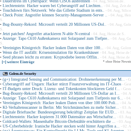
•
Dauerstress im Cyberspace: Wenn CISOs ausbrennen
- 04. Aug, Silicon.de..
•
Liechtenstein: Hacker waren bei Cyberangriff auf Liechten..
- 04. Aug, Zeit.de
•
Touchdown fürs Netzwerk: Wie das Gillette Stadium in ents..
- 04. Aug, Silico
•
Check Point: Angreifer können Security-Management-Server ..
- 04. Aug, Hei
S..
•
Bug-Bounty-Rekord: Microsoft verteilt 20 Millionen US-Dol..
- 04. Aug, Gol
S..
•
Jetzt patchen! Angreifer attackieren N-able N-central
- 04. Aug, Heise.de S..
•
Anzeige: Tapo C610 Außenkamera mit Solarpanel zum Tiefpre..
- 04. Aug, G
S..
•
Vereinigtes Königreich: Hacker leaken Daten von über 100...
- 04. Aug, Golem
•
Wenn die IT ausfällt: Krisensimulation für Krankenhäuser
- 04. Aug, Heise.de 
•
Seed phrases leicht zu erraten: Kryptodiebe leeren Offlin..
- 04. Aug, Heise.de 
[+] weitere Einträge
* ohne Heise Newstic
Golem.de Security
•
(g+) Integrated Sensing and Communication: Drohnenerkennung per M...
- G
•
Cyberangriff auf Ungarn: Hacker stürzt Finanzverwaltung ins IT-Chaos
- Ges
•
IT-Budgets unter Druck: Lizenz- und Tokenkosten blockieren Geld f...
- Gest
•
Bug-Bounty-Rekord: Microsoft verteilt 20 Millionen US-Dollar an I...
- 04. 
•
Anzeige: Tapo C610 Außenkamera mit Solarpanel zum Tiefpreis nur 6...
- 04
•
Vereinigtes Königreich: Hacker leaken Daten von über 100.000 Poli...
- 04. 
•
KI-Verhaltensscanner in Berlin: Mit Strichmännchen zu mehr Sicher...
- 03. 
•
Digitale Brieftasche: Bundesregierung bekräftigt Zeitplan für EUD...
- 03. Au
•
Liechtenstein: Hacker kopieren 31.000 Datensätze aus Wirtschaftsr...
- 03. Au
•
Coldcard-Wallets: Massenhafte Bitcoin-Diebstähle erschüttern die ...
- 03. Aug
•
US-Cyberbehörde: Iranische Hacker stecken wohl hinter Angriffen a...
- 02. 
•
(g+) Agentgateway: Ein Kontrollpunkt für LLMs, Tools und KI-Agenten
- 31