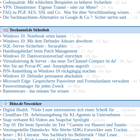
•
Codequalität: Mit schlechten Beispielen zu höherer Sicherheit
- 24. Jun
•
VPN: Dienstleister: Eigener Tunnel - oder zur Miete?
- 24. Jun
•
FAQ zu PGP, AES, SSL und Co.: Was Sie über Verschlüsselung wissen...
- 2
•
Die Suchmaschinen-Alternative zu Google & Co.?: Sicher surfen und...
- 23.
Tecchannel.de Sicherheit
•
Windows 10: Notebook orten lassen
- 15. Apr
•
Windows 10: Mit dem Defender Adware abwehren
- 13. Apr
•
SQL-Server-Sicherheit - Securables
- 12. Apr
•
Handlungsbedarf beim Patch Management
- 11. Apr
•
Windows 10: Dateiversionsverlauf einrichten
- 08. Apr
•
Virtualisierung & Server - das neue TecChannel Compact ist da!
- 06. Apr
•
Wer Sie am Privat-PC und -Smartphone angreift
- Gestern
•
PIN-Anmeldung in Windows 10 rückgängig machen
- 04. Apr
•
Windows 10: Defender permanent abschalten
- 31. Mar
•
Microsoft Edge: Gespeicherte Passwörter und Formulardaten verwalten
- 30.
•
Passwortmanager für jeden Zweck
- 28. Mar
•
Ransomware - das müssen Sie wissen
- 28. Mar
Heise.de Newsticker
•
Digital Health: ?Viele Leute interessieren sich einen Scheiß für ...
- Gestern
•
Cloudflare OS: Arbeitsumgebung für KI-Agenten in Unternehmen
- Gestern
•
Snap verbannt KI-Videos aus Snapchat Spotlight
- Gestern
•
Top 10: Die beste Sportuhr im Test ? Garmin vor Huawei und Suunto
- Geste
•
Voreingestellte Datenlecks: Wie Werbe-SDKs Entwickler zum Trackin...
- Ge
•
heise+ | KI-Literatur: Von Sachbuch bis Belletristik ? fünf Lesee...
- Gestern
•
Kioxias XL-Flash kommt mit 10 Millionen IOPS
- Gestern