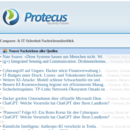
Computer- & IT Sicherheit Nachrichtenüberblick
Neuste Nachrichten aller Quellen
•
Nate Soares: »Diese Systeme hassen uns Menschen nicht. Wi..
- Gestern, Zeit.
•
(g+) Integrated Sensing and Communication: Drohnenerkennu..
- Gestern, Go
S..
•
Cyberangriff auf Ungarn: Hacker stürzt Finanzverwaltung i..
- Gestern, Golem
•
IT-Budgets unter Druck: Lizenz- und Tokenkosten blockiere..
- Gestern, Golem
•
Weitere KI-Attacke: Modell schleust Schwachstelle ein und..
- Gestern, Heise.d
•
Bessere KI-Kostenrechnung beginnt mit effizienterem Manag..
- Gestern, Silic
•
Sicherheitsupdates: TP-Links Netzwerk-Ökosystem Omada ist..
- Gestern, Hei
S..
•
Hacker greifen Unternehmen über offizielle Microsoft-Dien..
- Gestern, Silico
•
ChatGPT: Welche Vorurteile hat ChatGPT über Ihren Landkreis?
- Gestern, Ze
On..
•
?Passwort? Folge 63: Ein Rotes Kreuz für den Cyberspace
- Gestern, Heise.de 
•
ChatGPT: Welche Vorurteile hat ChatGPT über Ihren Landkreis?
- Gestern, Ze
On..
•
Künstliche Intelligenz: Anthropic-KI verschickt in Testla..
- Gestern, Zeit.de O